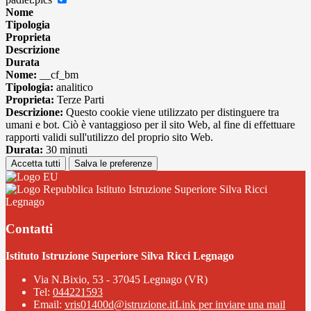
Nome
Tipologia
Proprieta
Descrizione
Durata
Nome:
__cf_bm
Tipologia:
analitico
Proprieta:
Terze Parti
Descrizione:
Questo cookie viene utilizzato per distinguere tra
umani e bot. Ciò è vantaggioso per il sito Web, al fine di effettuare
rapporti validi sull'utilizzo del proprio sito Web.
Durata:
30 minuti
Accetta tutti
Salva le preferenze
Istituto Istruzione Superiore Silva Ricci
Legnago
Contatti
Istituto Istruzione Superiore Silva Ricci Legnago
Via N.Bixio, 53 - 37045 Legnago (VR)
Tel:
044221593
Email:
vris01400d@istruzione.it
Link per inviare una mail