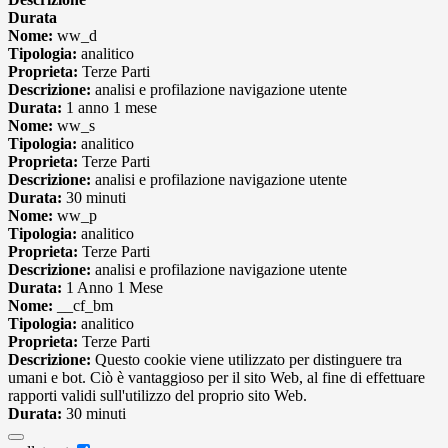
Durata
Nome:
ww_d
Tipologia:
analitico
Proprieta:
Terze Parti
Descrizione:
analisi e profilazione navigazione utente
Durata:
1 anno 1 mese
Nome:
ww_s
Tipologia:
analitico
Proprieta:
Terze Parti
Descrizione:
analisi e profilazione navigazione utente
Durata:
30 minuti
Nome:
ww_p
Tipologia:
analitico
Proprieta:
Terze Parti
Descrizione:
analisi e profilazione navigazione utente
Durata:
1 Anno 1 Mese
Nome:
__cf_bm
Tipologia:
analitico
Proprieta:
Terze Parti
Descrizione:
Questo cookie viene utilizzato per distinguere tra
umani e bot. Ciò è vantaggioso per il sito Web, al fine di effettuare
rapporti validi sull'utilizzo del proprio sito Web.
Durata:
30 minuti