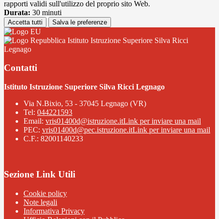
rapporti validi sull'utilizzo del proprio sito Web.
Durata:
30 minuti
Accetta tutti
Salva le preferenze
Istituto Istruzione Superiore Silva Ricci
Legnago
Contatti
Istituto Istruzione Superiore Silva Ricci Legnago
Via N.Bixio, 53 - 37045 Legnago (VR)
Tel:
044221593
Email:
vris01400d@istruzione.it
Link per inviare una mail
PEC:
vris01400d@pec.istruzione.it
Link per inviare una mail
C.F.: 82001140233
Sezione Link Utili
Cookie policy
Note legali
Informativa Privacy