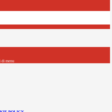
i di menu
KIE POLICY
.