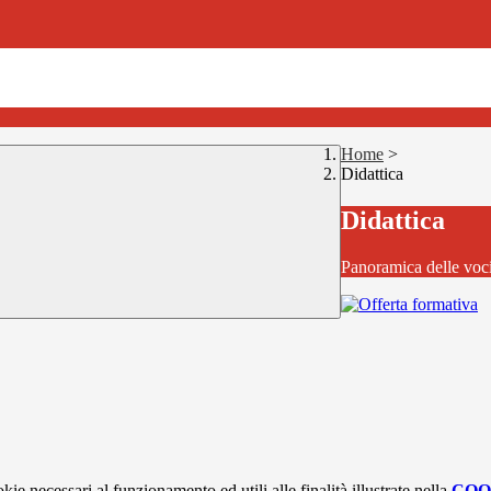
Home
>
Didattica
Didattica
Panoramica delle voc
kie necessari al funzionamento ed utili alle finalità illustrate nella
COO