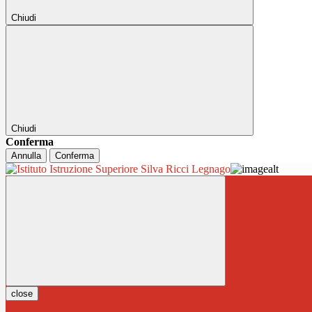
Chiudi
Chiudi
Conferma
Annulla
Conferma
close