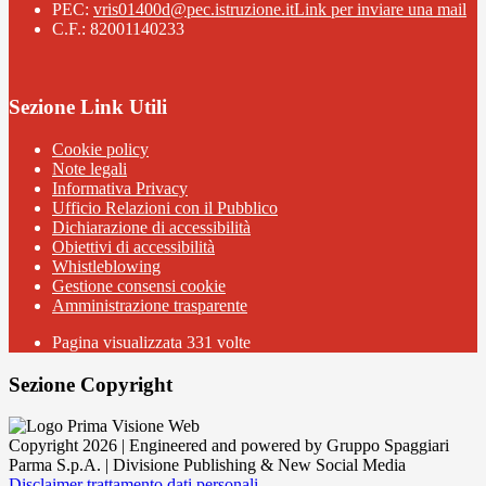
PEC:
vris01400d@pec.istruzione.it
Link per inviare una mail
C.F.: 82001140233
Sezione Link Utili
Cookie policy
Note legali
Informativa Privacy
Ufficio Relazioni con il Pubblico
Dichiarazione di accessibilità
Obiettivi di accessibilità
Whistleblowing
Gestione consensi cookie
Amministrazione trasparente
Pagina visualizzata
331
volte
Sezione Copyright
Copyright 2026 | Engineered and powered by Gruppo Spaggiari
Parma S.p.A. | Divisione Publishing & New Social Media
Disclaimer trattamento dati personali