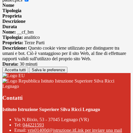
Nome
Tipologia
Proprieta
Descrizione
Durata
Nome:
__cf_bm
Tipologia:
analitico
Proprieta:
Terze Parti
Descrizione:
Questo cookie viene utilizzato per distinguere tra
umani e bot. Ciò è vantaggioso per il sito Web, al fine di effettuare
rapporti validi sull'utilizzo del proprio sito Web.
Durata:
30 minuti
Accetta tutti
Salva le preferenze
Istituto Istruzione Superiore Silva Ricci
Legnago
Contatti
Istituto Istruzione Superiore Silva Ricci Legnago
Via N.Bixio, 53 - 37045 Legnago (VR)
Tel:
044221593
Email:
vris01400d@istruzione.it
Link per inviare una mail