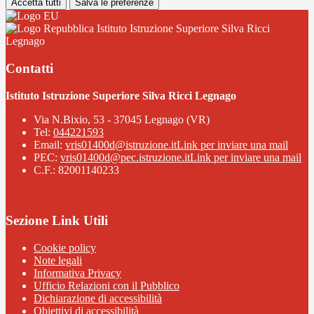
Accetta tutti
Salva le preferenze
Istituto Istruzione Superiore Silva Ricci
Legnago
Contatti
Istituto Istruzione Superiore Silva Ricci Legnago
Via N.Bixio, 53 - 37045 Legnago (VR)
Tel:
044221593
Email:
vris01400d@istruzione.it
Link per inviare una mail
PEC:
vris01400d@pec.istruzione.it
Link per inviare una mail
C.F.: 82001140233
Sezione Link Utili
Cookie policy
Note legali
Informativa Privacy
Ufficio Relazioni con il Pubblico
Dichiarazione di accessibilità
Obiettivi di accessibilità