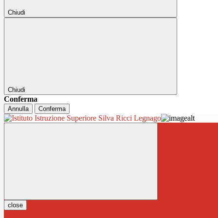
Chiudi
Chiudi
Conferma
Annulla
Conferma
close