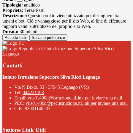
Tipologia:
analitico
Proprieta:
Terze Parti
Descrizione:
Questo cookie viene utilizzato per distinguere tra
umani e bot. Ciò è vantaggioso per il sito Web, al fine di effettuare
rapporti validi sull'utilizzo del proprio sito Web.
Durata:
30 minuti
Accetta tutti
Salva le preferenze
Istituto Istruzione Superiore Silva Ricci
Legnago
Contatti
Istituto Istruzione Superiore Silva Ricci Legnago
Via N.Bixio, 53 - 37045 Legnago (VR)
Tel:
044221593
Email:
vris01400d@istruzione.it
Link per inviare una mail
PEC:
vris01400d@pec.istruzione.it
Link per inviare una mail
C.F.: 82001140233
Sezione Link Utili