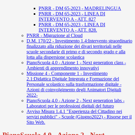
PNRR - DM 65-2023 - MADRELINGUA
PNRR - DM 65-2023 - LINEA DI
INTERVENTO A - ATT. 827
PNRR - DM 65-2023 - LINEA DI
INTERVENTO A - ATT. 828.
PNRR - Migrazione al Cloud
D.M. 170/22 - Investimento 1.4:Intervento straordinario
finalizzato alla riduzione dei divari territoriali nelle
scuole secondarie di primo e di secondo grado e alla
lotta alla dispersione scolastica
PianoScuola 4.0 - Azione 1 - Next generation class -
Ambienti di apprendimento innovativi
Missione 4 - Componente 1 - Investimento
2.1:Didattica Digitale Integrata e Formazione del
Personale scolastico sulla trasformazione digitale -
Azioni di coinvolgimento degli Animatori Digitali
2022-
PianoScuola 4.0 - Azione 2 - Next generation labs -
Laboratori per le professioni digitali del futuro
Avviso Misura 1.4.1 "Esperienza del Cittadino nei
servizi pubblici" - Scuole (Giugno2022) - Risorse per il
Sito Web.