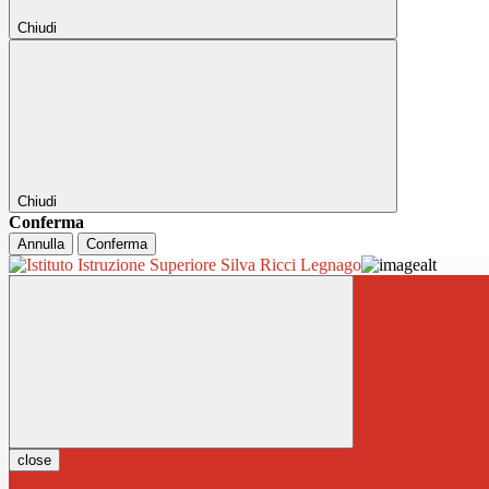
Chiudi
Chiudi
Conferma
Annulla
Conferma
close