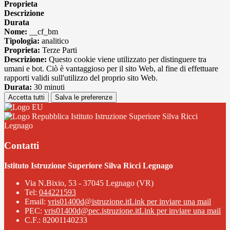
Proprieta
Descrizione
Durata
Nome:
__cf_bm
Tipologia:
analitico
Proprieta:
Terze Parti
Descrizione:
Questo cookie viene utilizzato per distinguere tra
umani e bot. Ciò è vantaggioso per il sito Web, al fine di effettuare
rapporti validi sull'utilizzo del proprio sito Web.
Durata:
30 minuti
Accetta tutti
Salva le preferenze
Istituto Istruzione Superiore Silva Ricci
Legnago
Contatti
Istituto Istruzione Superiore Silva Ricci Legnago
Via N.Bixio, 53 - 37045 Legnago (VR)
Tel:
044221593
Email:
vris01400d@istruzione.it
Link per inviare una mail
PEC:
vris01400d@pec.istruzione.it
Link per inviare una mail
C.F.: 82001140233