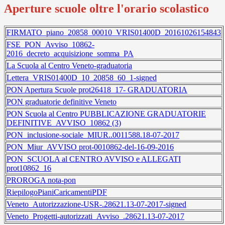
Aperture scuole oltre l'orario scolastico
FIRMATO_piano_20858_00010_VRIS01400D_20161026154843
FSE_PON_Avviso_10862-
2016_decreto_acquisizione_somma_PA
La Scuola al Centro Veneto-graduatoria
Lettera_VRIS01400D_10_20858_60_1-signed
PON Apertura Scuole prot26418_17- GRADUATORIA
PON graduatorie definitive Veneto
PON Scuola al Centro PUBBLICAZIONE GRADUATORIE
DEFINITIVE_AVVISO_10862 (3)
PON_inclusione-sociale_MIUR..0011588.18-07-2017
PON_Miur_AVVISO prot-0010862-del-16-09-2016
PON_SCUOLA al CENTRO AVVISO e ALLEGATI
prot10862_16
PROROGA nota-pon
RiepilogoPianiCaricamentiPDF
Veneto_Autorizzazione-USR-.28621.13-07-2017-signed
Veneto_Progetti-autorizzati_Avviso_.28621.13-07-2017