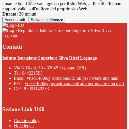
umani e bot. Ciò è vantaggioso per il sito Web, al fine di effettuare
rapporti validi sull'utilizzo del proprio sito Web.
Durata:
30 minuti
Accetta tutti
Salva le preferenze
Istituto Istruzione Superiore Silva Ricci
Legnago
Contatti
Istituto Istruzione Superiore Silva Ricci Legnago
Via N.Bixio, 53 - 37045 Legnago (VR)
Tel:
044221593
Email:
vris01400d@istruzione.it
Link per inviare una mail
PEC:
vris01400d@pec.istruzione.it
Link per inviare una mail
C.F.: 82001140233
Sezione Link Utili
Cookie policy
Note legali