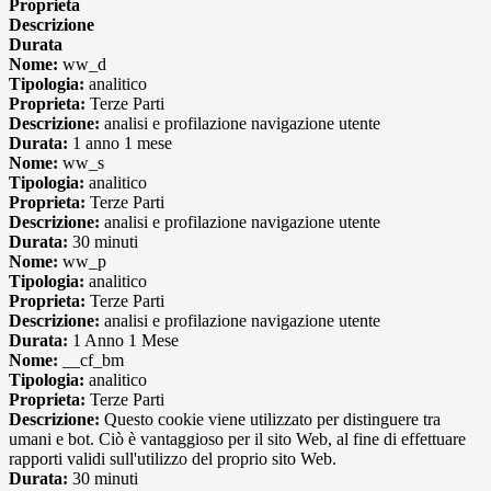
Proprieta
Descrizione
Durata
Nome:
ww_d
Tipologia:
analitico
Proprieta:
Terze Parti
Descrizione:
analisi e profilazione navigazione utente
Durata:
1 anno 1 mese
Nome:
ww_s
Tipologia:
analitico
Proprieta:
Terze Parti
Descrizione:
analisi e profilazione navigazione utente
Durata:
30 minuti
Nome:
ww_p
Tipologia:
analitico
Proprieta:
Terze Parti
Descrizione:
analisi e profilazione navigazione utente
Durata:
1 Anno 1 Mese
Nome:
__cf_bm
Tipologia:
analitico
Proprieta:
Terze Parti
Descrizione:
Questo cookie viene utilizzato per distinguere tra
umani e bot. Ciò è vantaggioso per il sito Web, al fine di effettuare
rapporti validi sull'utilizzo del proprio sito Web.
Durata:
30 minuti