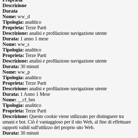
Descrizione
Durata
Nome:
ww_d
Tipologia:
analitico
Proprieta:
Terze Parti
Descrizione:
analisi e profilazione navigazione utente
Durata:
1 anno 1 mese
Nome:
ww_s
Tipologia:
analitico
Proprieta:
Terze Parti
Descrizione:
analisi e profilazione navigazione utente
Durata:
30 minuti
Nome:
ww_p
Tipologia:
analitico
Proprieta:
Terze Parti
Descrizione:
analisi e profilazione navigazione utente
Durata:
1 Anno 1 Mese
Nome:
__cf_bm
Tipologia:
analitico
Proprieta:
Terze Parti
Descrizione:
Questo cookie viene utilizzato per distinguere tra
umani e bot. Ciò è vantaggioso per il sito Web, al fine di effettuare
rapporti validi sull'utilizzo del proprio sito Web.
Durata:
30 minuti