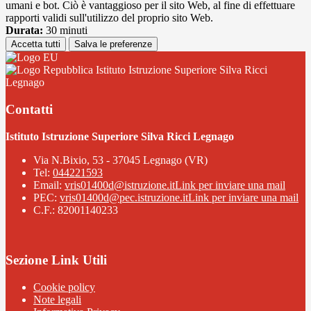
umani e bot. Ciò è vantaggioso per il sito Web, al fine di effettuare
rapporti validi sull'utilizzo del proprio sito Web.
Durata:
30 minuti
Accetta tutti
Salva le preferenze
Istituto Istruzione Superiore Silva Ricci
Legnago
Contatti
Istituto Istruzione Superiore Silva Ricci Legnago
Via N.Bixio, 53 - 37045 Legnago (VR)
Tel:
044221593
Email:
vris01400d@istruzione.it
Link per inviare una mail
PEC:
vris01400d@pec.istruzione.it
Link per inviare una mail
C.F.: 82001140233
Sezione Link Utili
Cookie policy
Note legali