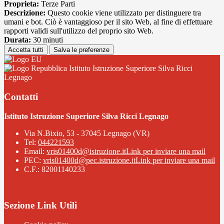
Proprieta:
Terze Parti
Descrizione:
Questo cookie viene utilizzato per distinguere tra
umani e bot. Ciò è vantaggioso per il sito Web, al fine di effettuare
rapporti validi sull'utilizzo del proprio sito Web.
Durata:
30 minuti
Accetta tutti
Salva le preferenze
Istituto Istruzione Superiore Silva Ricci
Legnago
Contatti
Istituto Istruzione Superiore Silva Ricci Legnago
Via N.Bixio, 53 - 37045 Legnago (VR)
Tel:
044221593
Email:
vris01400d@istruzione.it
Link per inviare una mail
PEC:
vris01400d@pec.istruzione.it
Link per inviare una mail
C.F.: 82001140233
Sezione Link Utili