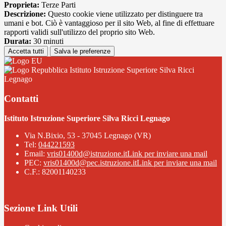
Proprieta:
Terze Parti
Descrizione:
Questo cookie viene utilizzato per distinguere tra
umani e bot. Ciò è vantaggioso per il sito Web, al fine di effettuare
rapporti validi sull'utilizzo del proprio sito Web.
Durata:
30 minuti
Accetta tutti
Salva le preferenze
Istituto Istruzione Superiore Silva Ricci
Legnago
Contatti
Istituto Istruzione Superiore Silva Ricci Legnago
Via N.Bixio, 53 - 37045 Legnago (VR)
Tel:
044221593
Email:
vris01400d@istruzione.it
Link per inviare una mail
PEC:
vris01400d@pec.istruzione.it
Link per inviare una mail
C.F.: 82001140233
Sezione Link Utili