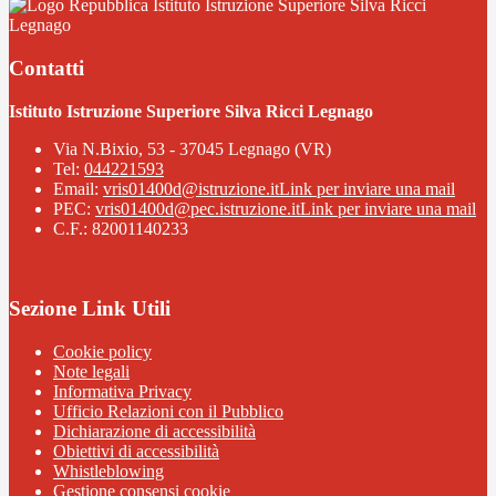
Istituto Istruzione Superiore Silva Ricci
Legnago
Contatti
Istituto Istruzione Superiore Silva Ricci Legnago
Via N.Bixio, 53 - 37045 Legnago (VR)
Tel:
044221593
Email:
vris01400d@istruzione.it
Link per inviare una mail
PEC:
vris01400d@pec.istruzione.it
Link per inviare una mail
C.F.: 82001140233
Sezione Link Utili
Cookie policy
Note legali
Informativa Privacy
Ufficio Relazioni con il Pubblico
Dichiarazione di accessibilità
Obiettivi di accessibilità
Whistleblowing
Gestione consensi cookie