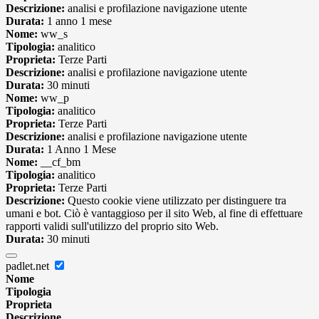
Descrizione:
analisi e profilazione navigazione utente
Durata:
1 anno 1 mese
Nome:
ww_s
Tipologia:
analitico
Proprieta:
Terze Parti
Descrizione:
analisi e profilazione navigazione utente
Durata:
30 minuti
Nome:
ww_p
Tipologia:
analitico
Proprieta:
Terze Parti
Descrizione:
analisi e profilazione navigazione utente
Durata:
1 Anno 1 Mese
Nome:
__cf_bm
Tipologia:
analitico
Proprieta:
Terze Parti
Descrizione:
Questo cookie viene utilizzato per distinguere tra
umani e bot. Ciò è vantaggioso per il sito Web, al fine di effettuare
rapporti validi sull'utilizzo del proprio sito Web.
Durata:
30 minuti
padlet.net
Nome
Tipologia
Proprieta
Descrizione