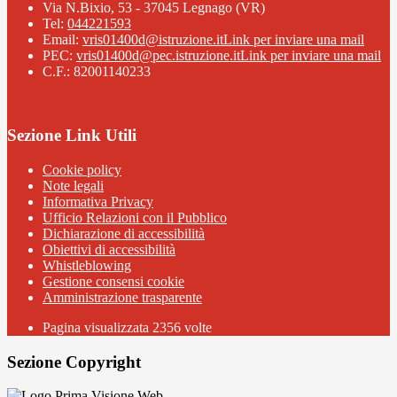
Via N.Bixio, 53 - 37045 Legnago (VR)
Tel:
044221593
Email:
vris01400d@istruzione.it
Link per inviare una mail
PEC:
vris01400d@pec.istruzione.it
Link per inviare una mail
C.F.: 82001140233
Sezione Link Utili
Cookie policy
Note legali
Informativa Privacy
Ufficio Relazioni con il Pubblico
Dichiarazione di accessibilità
Obiettivi di accessibilità
Whistleblowing
Gestione consensi cookie
Amministrazione trasparente
Pagina visualizzata
2356
volte
Sezione Copyright