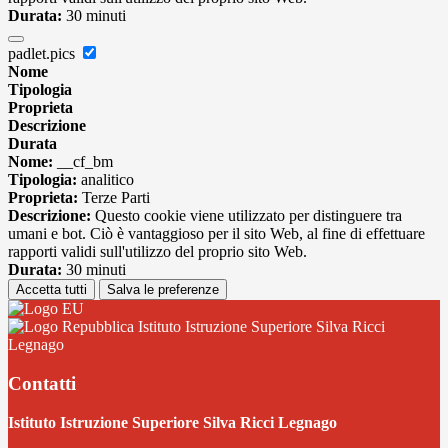
Durata:
30 minuti
padlet.pics
Nome
Tipologia
Proprieta
Descrizione
Durata
Nome:
__cf_bm
Tipologia:
analitico
Proprieta:
Terze Parti
Descrizione:
Questo cookie viene utilizzato per distinguere tra
umani e bot. Ciò è vantaggioso per il sito Web, al fine di effettuare
rapporti validi sull'utilizzo del proprio sito Web.
Durata:
30 minuti
Accetta tutti
Salva le preferenze
Istituto Istruzione Superiore Silva Ricci
Legnago
Contatti
Istituto Istruzione Superiore Silva Ricci Legnago