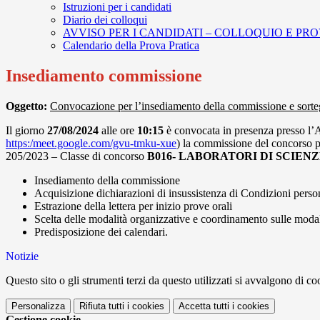
Istruzioni per i candidati
Diario dei colloqui
AVVISO PER I CANDIDATI – COLLOQUIO E PR
Calendario della Prova Pratica
Insediamento commissione
Oggetto:
Convocazione per l’insediamento della commissione e sorteg
Il giorno
27/08/2024
alle ore
10:15
è convocata in presenza presso l’A
https:/meet.google.com/gvu-tmku-xue
) la commissione del concorso pe
205/2023 – Classe di concorso
B016- LABORATORI DI SCIE
Insediamento della commissione
Acquisizione dichiarazioni di insussistenza di Condizioni perso
Estrazione della lettera per inizio prove orali
Scelta delle modalità organizzative e coordinamento sulle modali
Predisposizione dei calendari.
Notizie
Questo sito o gli strumenti terzi da questo utilizzati si avvalgono di coo
Personalizza
Rifiuta tutti
i cookies
Accetta tutti
i cookies
Gestione cookie