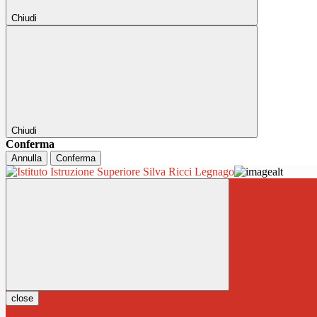
Chiudi
Chiudi
Conferma
Annulla
Conferma
close