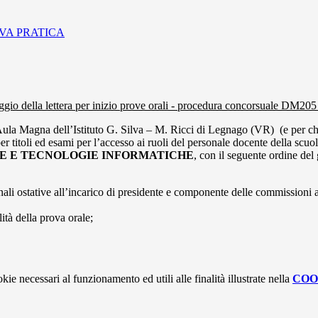
OVA PRATICA
gio della lettera per inizio prove orali - procedura concorsuale DM20
ula Magna dell’Istituto G. Silva – M. Ricci di Legnago (VR) (e per chi 
r titoli ed esami per l’accesso ai ruoli del personale docente della scu
NZE E TECNOLOGIE INFORMATICHE
, con il seguente ordine del
nali ostative all’incarico di presidente e componente delle commissioni
tà della prova orale;
kie necessari al funzionamento ed utili alle finalità illustrate nella
COO