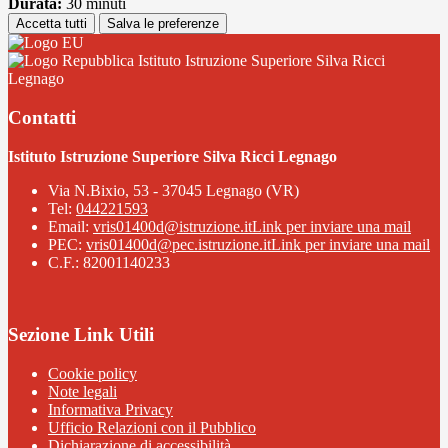
Durata:
30 minuti
Accetta tutti
Salva le preferenze
Istituto Istruzione Superiore Silva Ricci
Legnago
Contatti
Istituto Istruzione Superiore Silva Ricci Legnago
Via N.Bixio, 53 - 37045 Legnago (VR)
Tel:
044221593
Email:
vris01400d@istruzione.it
Link per inviare una mail
PEC:
vris01400d@pec.istruzione.it
Link per inviare una mail
C.F.: 82001140233
Sezione Link Utili
Cookie policy
Note legali
Informativa Privacy
Ufficio Relazioni con il Pubblico
Dichiarazione di accessibilità