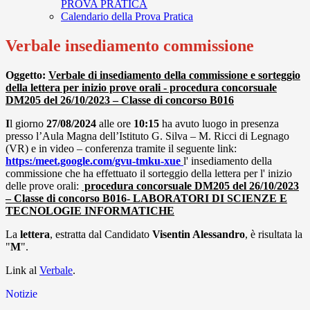
PROVA PRATICA
Calendario della Prova Pratica
Verbale insediamento commissione
Oggetto:
Verbale di insediamento della commissione e sorteggio
della lettera per inizio prove orali - procedura concorsuale
DM205 del 26/10/2023 – Classe di concorso B016
I
l giorno
27/08/2024
alle ore
10:15
ha avuto luogo in presenza
presso l’Aula Magna dell’Istituto G. Silva – M. Ricci di Legnago
(VR) e in video – conferenza tramite il seguente link:
https:/meet.google.com/gvu-tmku-xue
l' insediamento della
commissione che ha effettuato il sorteggio della lettera per l' inizio
delle prove orali:
procedura concorsuale DM205 del 26/10/2023
– Classe di concorso B016- LABORATORI DI SCIENZE E
TECNOLOGIE INFORMATICHE
La
lettera
, estratta dal Candidato
Visentin Alessandro
, è risultata la
"
M
".
Link al
Verbale
.
Notizie