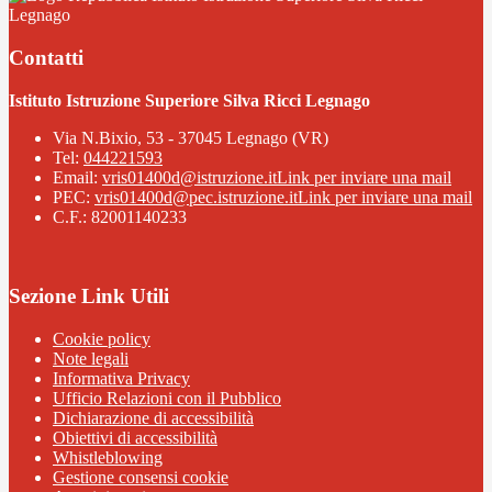
Legnago
Contatti
Istituto Istruzione Superiore Silva Ricci Legnago
Via N.Bixio, 53 - 37045 Legnago (VR)
Tel:
044221593
Email:
vris01400d@istruzione.it
Link per inviare una mail
PEC:
vris01400d@pec.istruzione.it
Link per inviare una mail
C.F.: 82001140233
Sezione Link Utili
Cookie policy
Note legali
Informativa Privacy
Ufficio Relazioni con il Pubblico
Dichiarazione di accessibilità
Obiettivi di accessibilità
Whistleblowing
Gestione consensi cookie