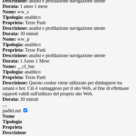
Descrizione:
analisi e profilazione navigazione utente
Durata:
1 anno 1 mese
Nome:
ww_s
Tipologia:
analitico
Proprieta:
Terze Parti
Descrizione:
analisi e profilazione navigazione utente
Durata:
30 minuti
Nome:
ww_p
Tipologia:
analitico
Proprieta:
Terze Parti
Descrizione:
analisi e profilazione navigazione utente
Durata:
1 Anno 1 Mese
Nome:
__cf_bm
Tipologia:
analitico
Proprieta:
Terze Parti
Descrizione:
Questo cookie viene utilizzato per distinguere tra
umani e bot. Ciò è vantaggioso per il sito Web, al fine di effettuare
rapporti validi sull'utilizzo del proprio sito Web.
Durata:
30 minuti
padlet.net
Nome
Tipologia
Proprieta
Descrizione