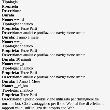
Tipologia
Proprieta
Descrizione
Durata
Nome:
ww_d
Tipologia:
analitico
Proprieta:
Terze Parti
Descrizione:
analisi e profilazione navigazione utente
Durata:
1 anno 1 mese
Nome:
ww_s
Tipologia:
analitico
Proprieta:
Terze Parti
Descrizione:
analisi e profilazione navigazione utente
Durata:
30 minuti
Nome:
ww_p
Tipologia:
analitico
Proprieta:
Terze Parti
Descrizione:
analisi e profilazione navigazione utente
Durata:
1 Anno 1 Mese
Nome:
__cf_bm
Tipologia:
analitico
Proprieta:
Terze Parti
Descrizione:
Questo cookie viene utilizzato per distinguere tra
umani e bot. Ciò è vantaggioso per il sito Web, al fine di effettuare
rapporti validi sull'utilizzo del proprio sito Web.