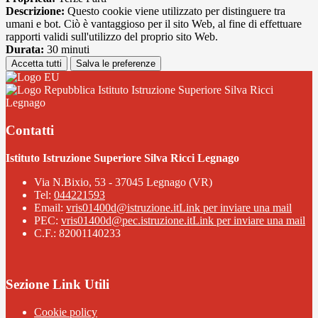
Descrizione:
Questo cookie viene utilizzato per distinguere tra
umani e bot. Ciò è vantaggioso per il sito Web, al fine di effettuare
rapporti validi sull'utilizzo del proprio sito Web.
Durata:
30 minuti
Accetta tutti
Salva le preferenze
Istituto Istruzione Superiore Silva Ricci
Legnago
Contatti
Istituto Istruzione Superiore Silva Ricci Legnago
Via N.Bixio, 53 - 37045 Legnago (VR)
Tel:
044221593
Email:
vris01400d@istruzione.it
Link per inviare una mail
PEC:
vris01400d@pec.istruzione.it
Link per inviare una mail
C.F.: 82001140233
Sezione Link Utili
Cookie policy