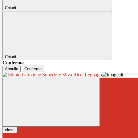
Chiudi
Chiudi
Conferma
Annulla
Conferma
close