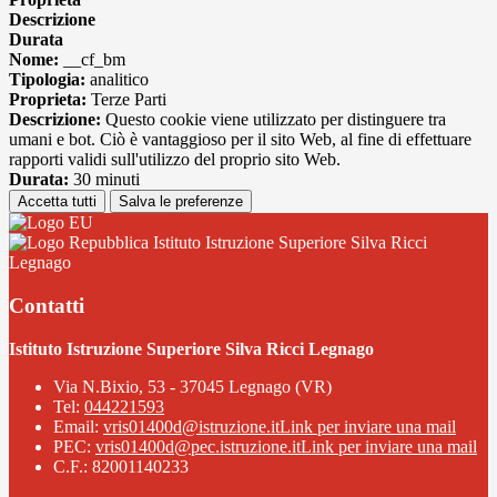
Descrizione
Durata
Nome:
__cf_bm
Tipologia:
analitico
Proprieta:
Terze Parti
Descrizione:
Questo cookie viene utilizzato per distinguere tra
umani e bot. Ciò è vantaggioso per il sito Web, al fine di effettuare
rapporti validi sull'utilizzo del proprio sito Web.
Durata:
30 minuti
Accetta tutti
Salva le preferenze
Istituto Istruzione Superiore Silva Ricci
Legnago
Contatti
Istituto Istruzione Superiore Silva Ricci Legnago
Via N.Bixio, 53 - 37045 Legnago (VR)
Tel:
044221593
Email:
vris01400d@istruzione.it
Link per inviare una mail
PEC:
vris01400d@pec.istruzione.it
Link per inviare una mail
C.F.: 82001140233