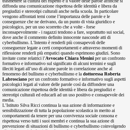
trasmettere la cultura del rispetto e il valore delle parole affinché si
diffonda una comunicazione rispettosa delle identità e libera da
pregiudizi e stereotipi culturali anche nella scuola. In particolare
vengono affrontati temi come l’importanza delle parole e le
conseguenze che ne derivano, da un punto di vista giuridico e
psicologico, per un uso scorretto che a volte - forse
inconsapevolmente - i ragazzi tendono a fare, soprattutto sui social,
dove anche il commento definito innocente nasconde atti di
cyberbullismo. L'Intento è renderli più consapevoli delle
conseguenze legate a certi comportamenti e attraverso momenti di
riflessione renderli più empatici quando esprimono giudizi. Sono
invitate come relatrici l’
Avvocato Chiara Menini
per un confronto
formativo e informativo sul significato di alcuni termini e sugli
illeciti legati all’uso di alcune parole in correlazione anche al
fenomeno del bullismo e cyberbullismo e la
dottoressa Roberta
Labrosciano
per un confronto formativo e informativo sugli aspetti
psicologici legati al valore delle parole così da diffondere una
comunicazione rispettosa delle identità e libera da pregiudizi e
stereotipi culturali ed educarli ad un uso positivo e consapevole dei
media.
L’Istituto Silva Ricci continua la sua azione di informazione e
sensibilizzazione di tutta la popolazione scolastica in merito ai
comportamenti da tenere per una convivenza sociale consona e
rispettosa verso tutti i suoi membri e continua la sua azione di
prevenzione di situazioni di bullismo e cyberbullismo coinvolgendo