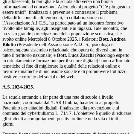
gli adolescenti, la famiglia e la scuola attraverso una buona
informazione ed educazione. Aderendo al progetto “C’è più gusto a
essere unici”, finalizzato a prevenire e contrastare il problema
della diffusione di tali fenomeni, in collaborazione con
l’Associazione A.I.C.S., ha partecipato ad un incontro formativo
rivolto alle famiglie, agli insegnanti e ai ragazzi. Tale incontro, che
ha visto grande partecipazione della popolazione scolastica, si è
svolto online Mercoledì 8 Ottobre 2025, i Relatori:
Dott. Andrea
Bilotto
(Presidente dell’Associazione A.I.C.S., psicologo e
psicoterapeuta sistemico relazionale che opera da diversi anni in
tutto il territorio nazionale) e
Dott. Luca Zacchi
(Psicologo esperto
in orientamento e formazione per il settore digitale) hanno affrontato
tematiche al fine di migliorare la qualità delle relazioni online e
favorire dinamiche di inclusione sociale e di promuovere l’utilizzo
positivo e corretto dei social e del web.
A.S. 2024-2025
.
La scuola entrando a far parte di una rete di scuole a livello
nazionale, coordinata dall’USR Umbria, ha aderito al progetto
Patentino per cittadini digitali, finalizzato alla prevenzione e al
contrasto del cyberbullismo L. 71/17
. L’obiettivo è quello di educare
gli studenti a comportamenti positivi online e nella vita di tutti i
giorni.