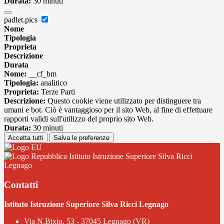
Durata:
30 minuti
padlet.pics
Nome
Tipologia
Proprieta
Descrizione
Durata
Nome:
__cf_bm
Tipologia:
analitico
Proprieta:
Terze Parti
Descrizione:
Questo cookie viene utilizzato per distinguere tra
umani e bot. Ciò è vantaggioso per il sito Web, al fine di effettuare
rapporti validi sull'utilizzo del proprio sito Web.
Durata:
30 minuti
Accetta tutti
Salva le preferenze
Istituto Istruzione Superiore Silva Ricci
Legnago
Contatti
Istituto Istruzione Superiore Silva Ricci Legnago
Via N.Bixio, 53 - 37045 Legnago (VR)