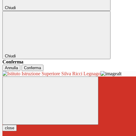
Chiudi
Chiudi
Conferma
Annulla
Conferma
close