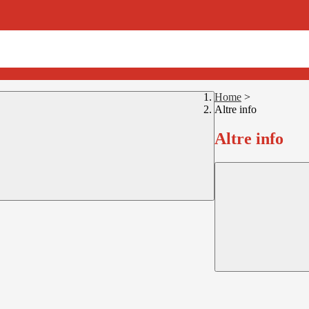
Home
>
Altre info
Altre info