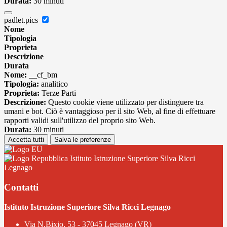
Durata:
30 minuti
padlet.pics
Nome
Tipologia
Proprieta
Descrizione
Durata
Nome:
__cf_bm
Tipologia:
analitico
Proprieta:
Terze Parti
Descrizione:
Questo cookie viene utilizzato per distinguere tra
umani e bot. Ciò è vantaggioso per il sito Web, al fine di effettuare
rapporti validi sull'utilizzo del proprio sito Web.
Durata:
30 minuti
Accetta tutti
Salva le preferenze
Istituto Istruzione Superiore Silva Ricci
Legnago
Contatti
Istituto Istruzione Superiore Silva Ricci Legnago
Via N.Bixio, 53 - 37045 Legnago (VR)