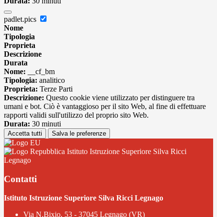
Durata:
30 minuti
padlet.pics
Nome
Tipologia
Proprieta
Descrizione
Durata
Nome:
__cf_bm
Tipologia:
analitico
Proprieta:
Terze Parti
Descrizione:
Questo cookie viene utilizzato per distinguere tra
umani e bot. Ciò è vantaggioso per il sito Web, al fine di effettuare
rapporti validi sull'utilizzo del proprio sito Web.
Durata:
30 minuti
Accetta tutti
Salva le preferenze
Istituto Istruzione Superiore Silva Ricci
Legnago
Contatti
Istituto Istruzione Superiore Silva Ricci Legnago
Via N.Bixio, 53 - 37045 Legnago (VR)