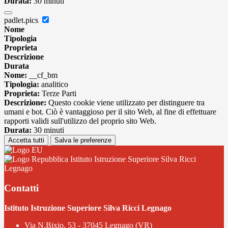
Durata:
30 minuti
padlet.pics
Nome
Tipologia
Proprieta
Descrizione
Durata
Nome:
__cf_bm
Tipologia:
analitico
Proprieta:
Terze Parti
Descrizione:
Questo cookie viene utilizzato per distinguere tra
umani e bot. Ciò è vantaggioso per il sito Web, al fine di effettuare
rapporti validi sull'utilizzo del proprio sito Web.
Durata:
30 minuti
Accetta tutti
Salva le preferenze
Istituto Istruzione Superiore Silva Ricci
Legnago
Contatti
Istituto Istruzione Superiore Silva Ricci Legnago
Via N.Bixio, 53 - 37045 Legnago (VR)