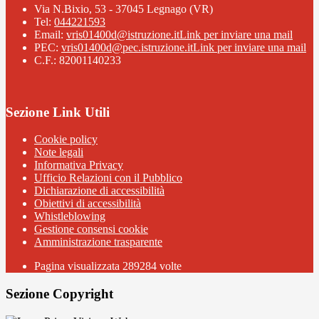
Via N.Bixio, 53 - 37045 Legnago (VR)
Tel:
044221593
Email:
vris01400d@istruzione.it
Link per inviare una mail
PEC:
vris01400d@pec.istruzione.it
Link per inviare una mail
C.F.: 82001140233
Sezione Link Utili
Cookie policy
Note legali
Informativa Privacy
Ufficio Relazioni con il Pubblico
Dichiarazione di accessibilità
Obiettivi di accessibilità
Whistleblowing
Gestione consensi cookie
Amministrazione trasparente
Pagina visualizzata
289284
volte
Sezione Copyright