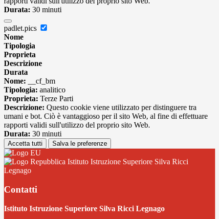
rapporti validi sull'utilizzo del proprio sito Web.
Durata:
30 minuti
padlet.pics
Nome
Tipologia
Proprieta
Descrizione
Durata
Nome:
__cf_bm
Tipologia:
analitico
Proprieta:
Terze Parti
Descrizione:
Questo cookie viene utilizzato per distinguere tra
umani e bot. Ciò è vantaggioso per il sito Web, al fine di effettuare
rapporti validi sull'utilizzo del proprio sito Web.
Durata:
30 minuti
Accetta tutti
Salva le preferenze
Istituto Istruzione Superiore Silva Ricci
Legnago
Contatti
Istituto Istruzione Superiore Silva Ricci Legnago