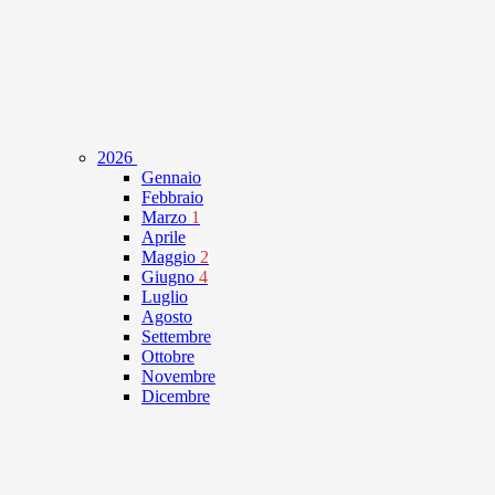
2026
Gennaio
Febbraio
Marzo
1
Aprile
Maggio
2
Giugno
4
Luglio
Agosto
Settembre
Ottobre
Novembre
Dicembre