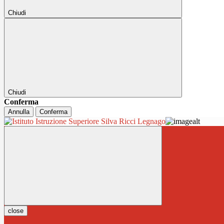
Chiudi
Chiudi
Conferma
Annulla
Conferma
close