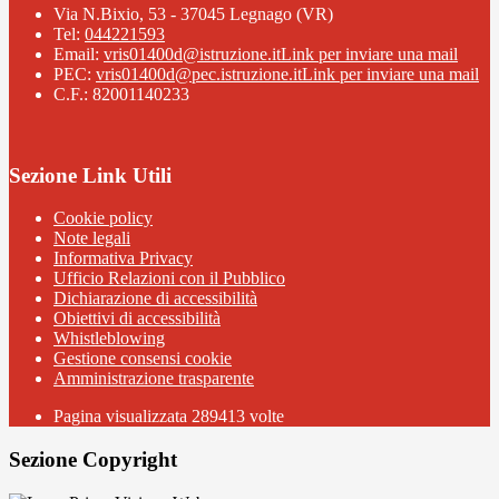
Via N.Bixio, 53 - 37045 Legnago (VR)
Tel:
044221593
Email:
vris01400d@istruzione.it
Link per inviare una mail
PEC:
vris01400d@pec.istruzione.it
Link per inviare una mail
C.F.: 82001140233
Sezione Link Utili
Cookie policy
Note legali
Informativa Privacy
Ufficio Relazioni con il Pubblico
Dichiarazione di accessibilità
Obiettivi di accessibilità
Whistleblowing
Gestione consensi cookie
Amministrazione trasparente
Pagina visualizzata
289413
volte
Sezione Copyright