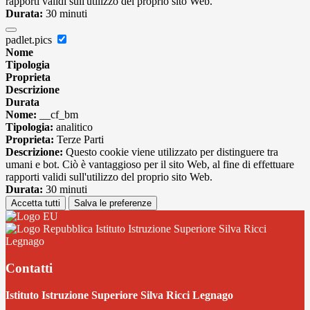
rapporti validi sull'utilizzo del proprio sito Web.
Durata:
30 minuti
padlet.pics
Nome
Tipologia
Proprieta
Descrizione
Durata
Nome:
__cf_bm
Tipologia:
analitico
Proprieta:
Terze Parti
Descrizione:
Questo cookie viene utilizzato per distinguere tra
umani e bot. Ciò è vantaggioso per il sito Web, al fine di effettuare
rapporti validi sull'utilizzo del proprio sito Web.
Durata:
30 minuti
Accetta tutti
Salva le preferenze
Istituto Istruzione Superiore Silva Ricci
Legnago
Contatti
Istituto Istruzione Superiore Silva Ricci Legnago