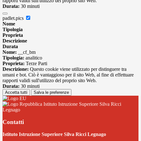
rapporti validi sull'utilizzo del proprio sito Web.
Durata:
30 minuti
padlet.pics
Nome
Tipologia
Proprieta
Descrizione
Durata
Nome:
__cf_bm
Tipologia:
analitico
Proprieta:
Terze Parti
Descrizione:
Questo cookie viene utilizzato per distinguere tra
umani e bot. Ciò è vantaggioso per il sito Web, al fine di effettuare
rapporti validi sull'utilizzo del proprio sito Web.
Durata:
30 minuti
Accetta tutti
Salva le preferenze
Istituto Istruzione Superiore Silva Ricci
Legnago
Contatti
Istituto Istruzione Superiore Silva Ricci Legnago