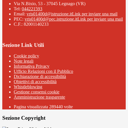
Via N.Bixio, 53 - 37045 Legnago (VR)
Tel:
044221593
Email:
vris01400d@istruzione.it
Link per inviare una mail
PEC:
vris01400d@pec.istruzione.it
Link per inviare una mail
C.F.: 82001140233
Sezione Link Utili
Cookie policy
Note legali
Informativa Privacy
Ufficio Relazioni con il Pubblico
Dichiarazione di accessibilità
Obiettivi di accessibilità
Whistleblowing
Gestione consensi cookie
Amministrazione trasparente
Pagina visualizzata
289440
volte
Sezione Copyright