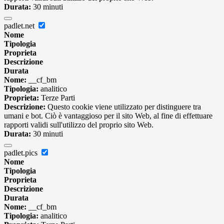
Durata:
30 minuti
padlet.net
Nome
Tipologia
Proprieta
Descrizione
Durata
Nome:
__cf_bm
Tipologia:
analitico
Proprieta:
Terze Parti
Descrizione:
Questo cookie viene utilizzato per distinguere tra
umani e bot. Ciò è vantaggioso per il sito Web, al fine di effettuare
rapporti validi sull'utilizzo del proprio sito Web.
Durata:
30 minuti
padlet.pics
Nome
Tipologia
Proprieta
Descrizione
Durata
Nome:
__cf_bm
Tipologia:
analitico