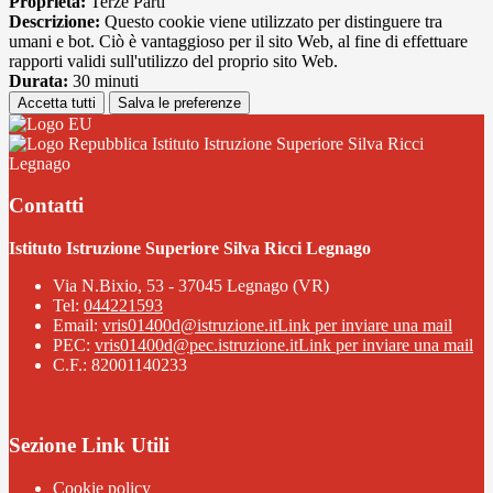
Proprieta:
Terze Parti
Descrizione:
Questo cookie viene utilizzato per distinguere tra
umani e bot. Ciò è vantaggioso per il sito Web, al fine di effettuare
rapporti validi sull'utilizzo del proprio sito Web.
Durata:
30 minuti
Accetta tutti
Salva le preferenze
Istituto Istruzione Superiore Silva Ricci
Legnago
Contatti
Istituto Istruzione Superiore Silva Ricci Legnago
Via N.Bixio, 53 - 37045 Legnago (VR)
Tel:
044221593
Email:
vris01400d@istruzione.it
Link per inviare una mail
PEC:
vris01400d@pec.istruzione.it
Link per inviare una mail
C.F.: 82001140233
Sezione Link Utili
Cookie policy