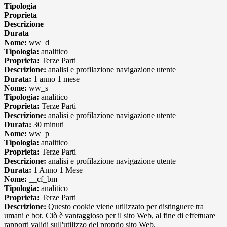
Tipologia
Proprieta
Descrizione
Durata
Nome:
ww_d
Tipologia:
analitico
Proprieta:
Terze Parti
Descrizione:
analisi e profilazione navigazione utente
Durata:
1 anno 1 mese
Nome:
ww_s
Tipologia:
analitico
Proprieta:
Terze Parti
Descrizione:
analisi e profilazione navigazione utente
Durata:
30 minuti
Nome:
ww_p
Tipologia:
analitico
Proprieta:
Terze Parti
Descrizione:
analisi e profilazione navigazione utente
Durata:
1 Anno 1 Mese
Nome:
__cf_bm
Tipologia:
analitico
Proprieta:
Terze Parti
Descrizione:
Questo cookie viene utilizzato per distinguere tra
umani e bot. Ciò è vantaggioso per il sito Web, al fine di effettuare
rapporti validi sull'utilizzo del proprio sito Web.