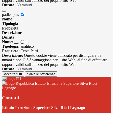
rapporti validi sull'utilizzo del proprio sito Web.
Durata:
30 minuti
padlet.pics
Nome
Tipologia
Proprieta
Descrizione
Durata
Nome:
__cf_bm
Tipologia:
analitico
Proprieta:
Terze Parti
Descrizione:
Questo cookie viene utilizzato per distinguere tra
umani e bot. Ciò è vantaggioso per il sito Web, al fine di effettuare
rapporti validi sull'utilizzo del proprio sito Web.
Durata:
30 minuti
Accetta tutti
Salva le preferenze
Istituto Istruzione Superiore Silva Ricci
Legnago
Contatti
Istituto Istruzione Superiore Silva Ricci Legnago