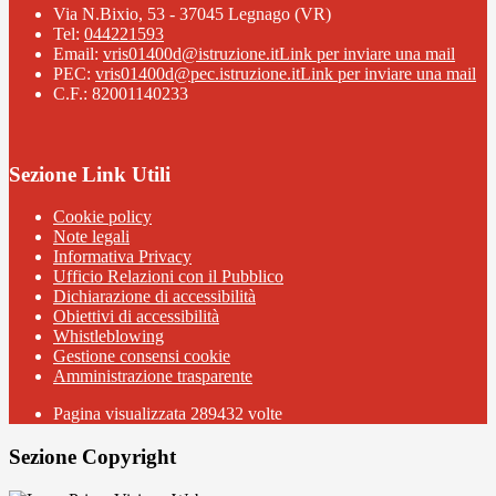
Via N.Bixio, 53 - 37045 Legnago (VR)
Tel:
044221593
Email:
vris01400d@istruzione.it
Link per inviare una mail
PEC:
vris01400d@pec.istruzione.it
Link per inviare una mail
C.F.: 82001140233
Sezione Link Utili
Cookie policy
Note legali
Informativa Privacy
Ufficio Relazioni con il Pubblico
Dichiarazione di accessibilità
Obiettivi di accessibilità
Whistleblowing
Gestione consensi cookie
Amministrazione trasparente
Pagina visualizzata
289432
volte
Sezione Copyright