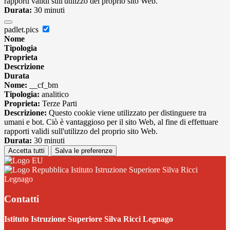
rapporti validi sull'utilizzo del proprio sito Web.
Durata:
30 minuti
padlet.pics
Nome
Tipologia
Proprieta
Descrizione
Durata
Nome:
__cf_bm
Tipologia:
analitico
Proprieta:
Terze Parti
Descrizione:
Questo cookie viene utilizzato per distinguere tra
umani e bot. Ciò è vantaggioso per il sito Web, al fine di effettuare
rapporti validi sull'utilizzo del proprio sito Web.
Durata:
30 minuti
Accetta tutti
Salva le preferenze
Istituto Istruzione Superiore Silva Ricci
Legnago
Contatti
Istituto Istruzione Superiore Silva Ricci Legnago