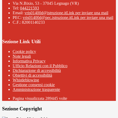
Via N.Bixio, 53 - 37045 Legnago (VR)
Tel:
044221593
Email:
vris01400d@istruzione.it
Link per inviare una mail
PEC:
vris01400d@pec.istruzione.it
Link per inviare una mail
C.F.: 82001140233
Sezione Link Utili
Cookie policy
Note legali
Informativa Privacy
Ufficio Relazioni con il Pubblico
Dichiarazione di accessibilità
Obiettivi di accessibilità
Whistleblowing
Gestione consensi cookie
Amministrazione trasparente
Pagina visualizzata
289445
volte
Sezione Copyright