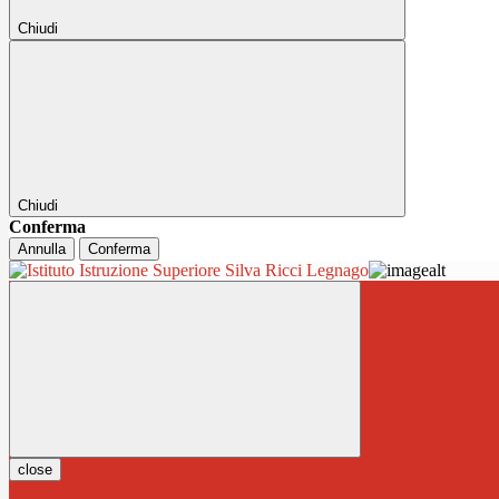
Chiudi
Chiudi
Conferma
Annulla
Conferma
close