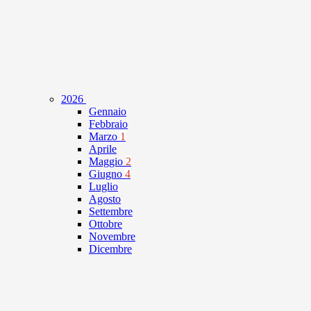
2026
Gennaio
Febbraio
Marzo
1
Aprile
Maggio
2
Giugno
4
Luglio
Agosto
Settembre
Ottobre
Novembre
Dicembre