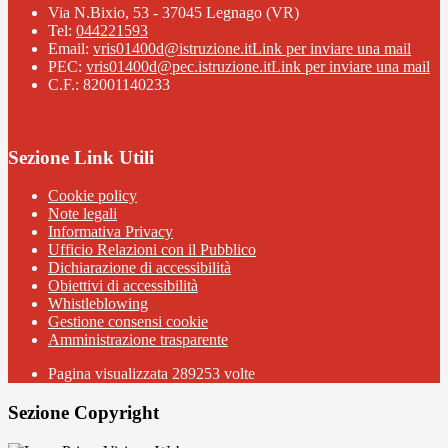
Via N.Bixio, 53 - 37045 Legnago (VR)
Tel:
044221593
Email:
vris01400d@istruzione.it
Link per inviare una mail
PEC:
vris01400d@pec.istruzione.it
Link per inviare una mail
C.F.: 82001140233
Sezione Link Utili
Cookie policy
Note legali
Informativa Privacy
Ufficio Relazioni con il Pubblico
Dichiarazione di accessibilità
Obiettivi di accessibilità
Whistleblowing
Gestione consensi cookie
Amministrazione trasparente
Pagina visualizzata
289253
volte
Sezione Copyright