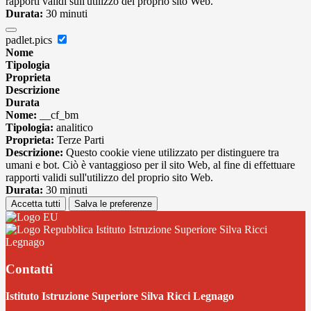
rapporti validi sull'utilizzo del proprio sito Web.
Durata:
30 minuti
padlet.pics
Nome
Tipologia
Proprieta
Descrizione
Durata
Nome:
__cf_bm
Tipologia:
analitico
Proprieta:
Terze Parti
Descrizione:
Questo cookie viene utilizzato per distinguere tra
umani e bot. Ciò è vantaggioso per il sito Web, al fine di effettuare
rapporti validi sull'utilizzo del proprio sito Web.
Durata:
30 minuti
Accetta tutti
Salva le preferenze
Istituto Istruzione Superiore Silva Ricci
Legnago
Contatti
Istituto Istruzione Superiore Silva Ricci Legnago