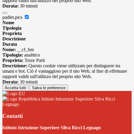
rapporti validi sull'utilizzo del proprio sito Web.
Durata:
30 minuti
padlet.pics
Nome
Tipologia
Proprieta
Descrizione
Durata
Nome:
__cf_bm
Tipologia:
analitico
Proprieta:
Terze Parti
Descrizione:
Questo cookie viene utilizzato per distinguere tra
umani e bot. Ciò è vantaggioso per il sito Web, al fine di effettuare
rapporti validi sull'utilizzo del proprio sito Web.
Durata:
30 minuti
Accetta tutti
Salva le preferenze
Istituto Istruzione Superiore Silva Ricci
Legnago
Contatti
Istituto Istruzione Superiore Silva Ricci Legnago