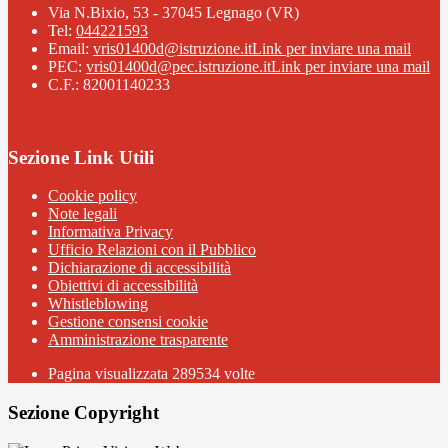
Via N.Bixio, 53 - 37045 Legnago (VR)
Tel:
044221593
Email:
vris01400d@istruzione.it
Link per inviare una mail
PEC:
vris01400d@pec.istruzione.it
Link per inviare una mail
C.F.: 82001140233
Sezione Link Utili
Cookie policy
Note legali
Informativa Privacy
Ufficio Relazioni con il Pubblico
Dichiarazione di accessibilità
Obiettivi di accessibilità
Whistleblowing
Gestione consensi cookie
Amministrazione trasparente
Pagina visualizzata
289534
volte
Sezione Copyright